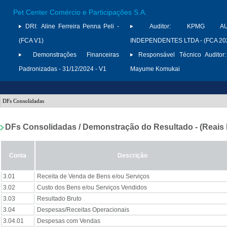
Pet Center Comércio e Participações S.A.
DRI:
Aline Ferreira Penna Peli -
Auditor:
KPMG AUD
(FCA V1)
INDEPENDENTES LTDA - (FCA 20
Demonstrações Financeiras
Responsável Técnico Auditor:
Padronizadas - 31/12/2024 - V1
Mayume Komukai