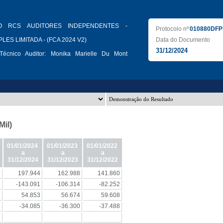
O RCS AUDITORES INDEPENDENTES -
Protocolo nº
010880DFP
ES LIMITADA - (FCA 2024 V2)
Data do Documento
31/12/2024
écnico Auditor:
Monika Marielle Du Mont