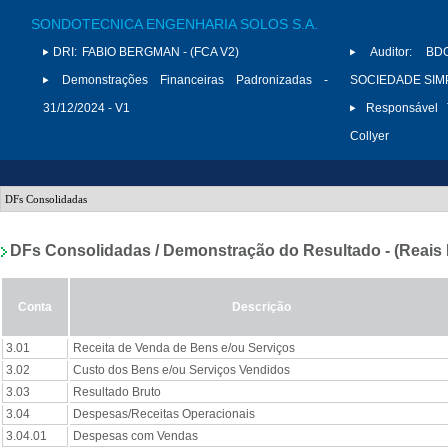
SONDOTECNICA ENGENHARIA SOLOS S.A.
DRI:
FABIO BERGMAN - (FCA V2)
Auditor:
BD
Demonstrações Financeiras Padronizadas -
SOCIEDADE SIMPL
31/12/2024 - V1
Responsável T
Collyer