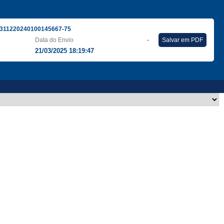
311220240100145667-75
Data do Envio
-
Salvar em PDF
21/03/2025 18:19:47