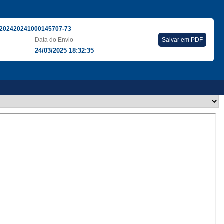
202420241000145707-73
Data do Envio
-
Salvar em PDF
24/03/2025 18:32:35