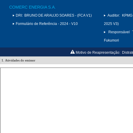
COMERC ENERGIA S.A.
DRI:
BRUNO DE ARAUJO SOARES - (FCA V1)
Auditor:
KPMG 
Formulário de Referência - 2024 - V10
2025 V3)
Responsável T
Fukumori
Motivo de Reapresentação:
Distra