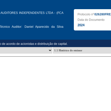
AUDITORES INDEPENDENTES LTDA - (FCA
Protocolo nº
026280FRE
Data do Documento
2024
écnico Auditor:
Daniel Aparecido da Silva
to de acordo de acionistas e distribuição de capital.