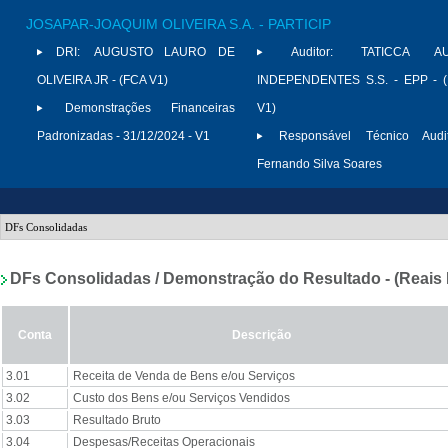
JOSAPAR-JOAQUIM OLIVEIRA S.A. - PARTICIP
DRI:
AUGUSTO LAURO DE
Auditor:
TATICCA AU
OLIVEIRA JR - (FCA V1)
INDEPENDENTES S.S. - EPP - 
Demonstrações Financeiras
V1)
Padronizadas - 31/12/2024 - V1
Responsável Técnico Audit
Fernando Silva Soares