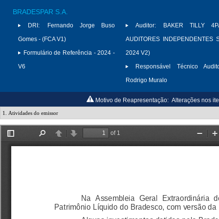
BRADESPAR S.A.
DRI:
Fernando Jorge Buso
Auditor:
BAKER TILLY 4P
Gomes - (FCA V1)
AUDITORES INDEPENDENTES S/
Formulário de Referência - 2024 -
2024 V2)
V6
Responsável Técnico Audito
Rodrigo Muralo
Motivo de Reapresentação:
Alterações nos ite