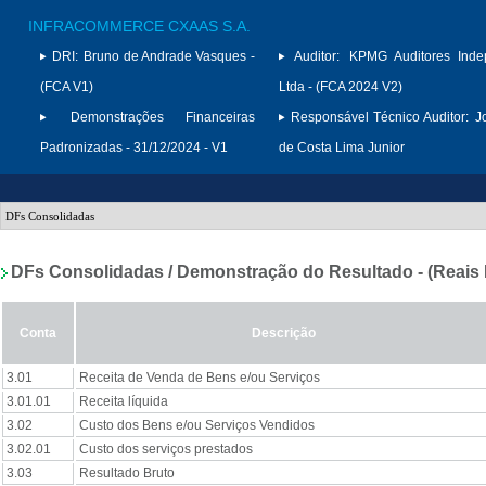
INFRACOMMERCE CXAAS S.A.
DRI:
Bruno de Andrade Vasques -
Auditor:
KPMG Auditores Inde
(FCA V1)
Ltda - (FCA 2024 V2)
Demonstrações Financeiras
Responsável Técnico Auditor:
J
Padronizadas - 31/12/2024 - V1
de Costa Lima Junior