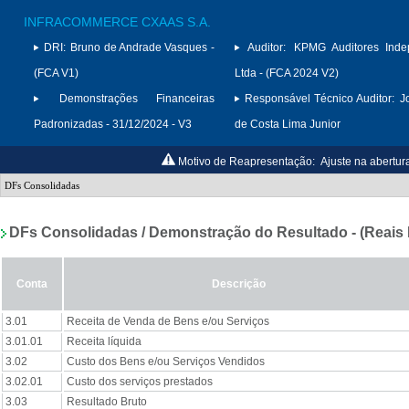
INFRACOMMERCE CXAAS S.A.
DRI:
Bruno de Andrade Vasques -
Auditor:
KPMG Auditores Inde
(FCA V1)
Ltda - (FCA 2024 V2)
Demonstrações Financeiras
Responsável Técnico Auditor:
J
Padronizadas - 31/12/2024 - V3
de Costa Lima Junior
Motivo de Reapresentação:
Ajuste na abertu