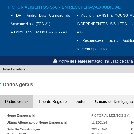
FICTOR ALIMENTOS S.A. - EM RECUPERAÇÃO JUDICIAL
DRI:
André Luiz Carneiro de
Auditor:
ERNST & YOUNG A
Vasconcellos - (FCA V1)
INDEPENDENTES S/S LTDA - (
Formulário Cadastral - 2025 - V3
V3)
Responsável Técnico Auditor
Roberto Sponchiado
Motivo de Reapresentação:
Inclusão de cana