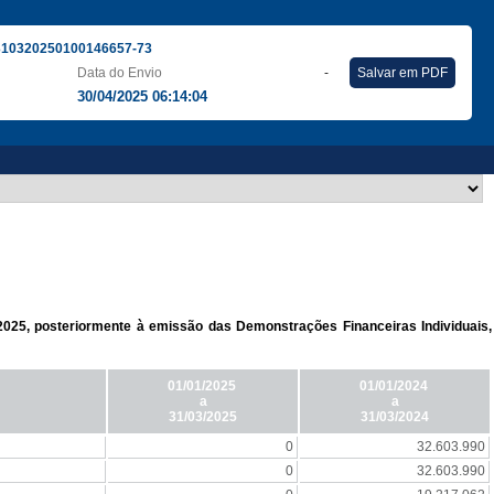
310320250100146657-73
Data do Envio
-
Salvar em PDF
30/04/2025 06:14:04