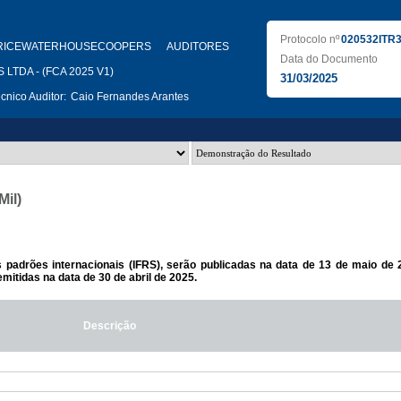
Protocolo nº
020532ITR
RICEWATERHOUSECOOPERS AUDITORES
Data do Documento
LTDA - (FCA 2025 V1)
31/03/2025
nico Auditor:
Caio Fernandes Arantes