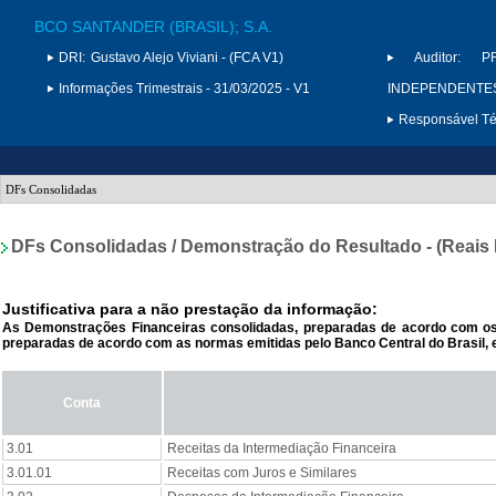
BCO SANTANDER (BRASIL); S.A.
DRI:
Gustavo Alejo Viviani - (FCA V1)
Auditor:
P
Informações Trimestrais - 31/03/2025 - V1
INDEPENDENTES 
Responsável Téc