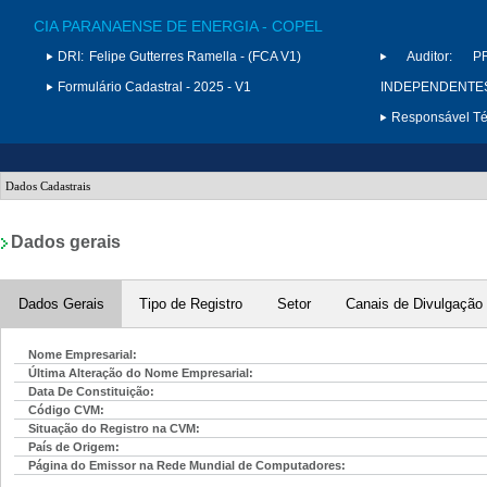
CIA PARANAENSE DE ENERGIA - COPEL
DRI:
Felipe Gutterres Ramella - (FCA V1)
Auditor:
P
Formulário Cadastral - 2025 - V1
INDEPENDENTES 
Responsável Téc