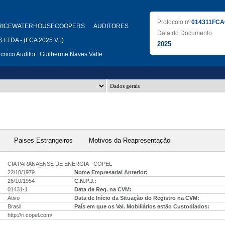
Protocolo nº
014311FCA
RICEWATERHOUSECOOPERS AUDITORES
Data do Documento
LTDA - (FCA 2025 V1)
2025
nico Auditor:
Guilherme Naves Valle