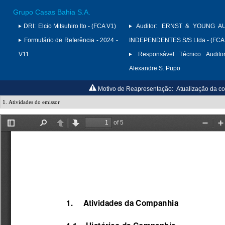
Grupo Casas Bahia S.A.
DRI:
Elcio Mitsuhiro Ito - (FCA V1)
Auditor:
ERNST & YOUNG A
Formulário de Referência - 2024 -
INDEPENDENTES S/S Ltda - (FCA
V11
Responsável Técnico Auditor
Alexandre S. Pupo
Motivo de Reapresentação:
Atualização da co