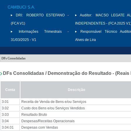
CAMBUCI S.A.
DRI:
ROBERTO ESTEFANO -
Auditor:
MACSO LEGATE AU
(FCA V1)
INDEPENDENTES - (FCA 2025 V1
Informações Trimestrais -
Responsável Técnico Auditor
31/03/2025 - V1
Alves de Lira