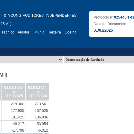
T & YOUNG AUDITORES INDEPENDENTES
Protocolo nº
025445ITR
025 V1)
Data do Documento
31/03/2025
Técnico Auditor:
Murilo Teixeira Coelho