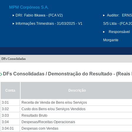
MPM Corpóreos S.A.
DRI:
Fabio Itikawa - (FCA V2)
Auditor:
ERNS
Informações Trimestrais - 31/03/2025 - V1
S/S Ltda - (FCA 2
Responsável 
Morgante