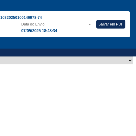
310320250100146978-74
Data do Envio
-
Salvar em PDF
07/05/2025 18:48:34