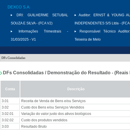
DEXCO S.A.
DRI:
GUILHERME SETUBAL
Auditor:
ERNST & YOUNG A
SOUZA E SILVA - (FCA V2)
INDEPENDENTES S/S Ltda - (FCA
Informações Trimestrais -
Responsável Técnico Auditor
31/03/2025 - V1
Teixeira de Melo