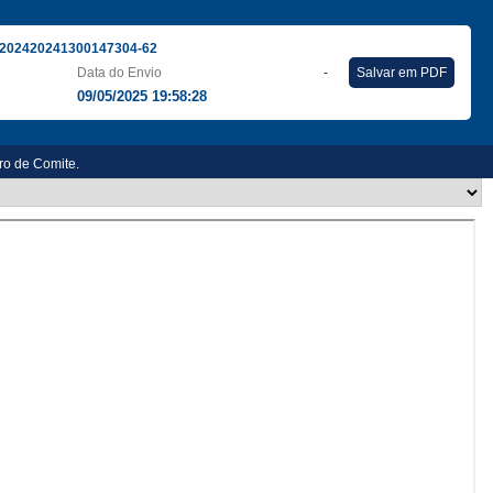
202420241300147304-62
Data do Envio
-
Salvar em PDF
09/05/2025 19:58:28
ro de Comite.