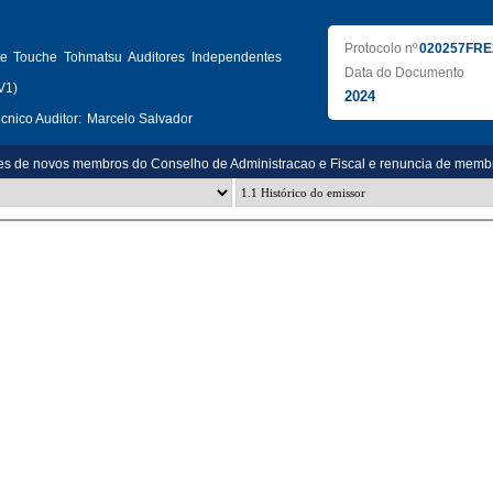
Protocolo nº
020257FRE
tte Touche Tohmatsu Auditores Independentes
Data do Documento
V1)
2024
nico Auditor:
Marcelo Salvador
es de novos membros do Conselho de Administracao e Fiscal e renuncia de memb