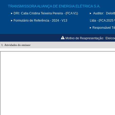
TRANSMISSORA ALIANÇA DE ENERGIA ELÉTRICA S.A.
DRI:
Catia Cristina Teixeira Pereira - (FCA V1)
Auditor:
Deloi
Formulário de Referência - 2024 - V13
Ltda - (FCA 2025 
Responsável Téc
Motivo de Reapresentação:
Eleico