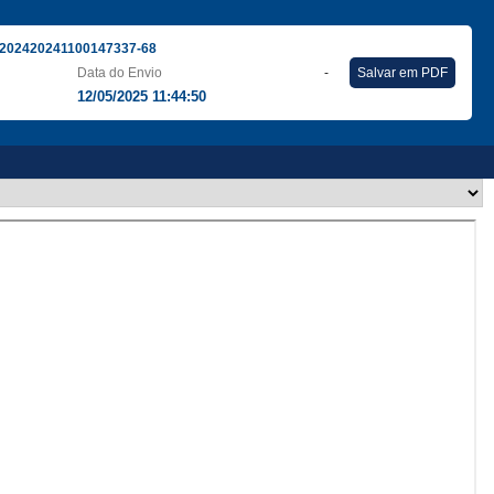
202420241100147337-68
Data do Envio
-
Salvar em PDF
12/05/2025 11:44:50