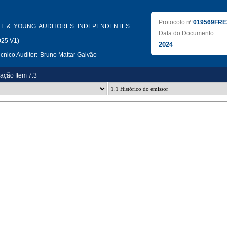
Protocolo nº
019569FRE
T & YOUNG AUDITORES INDEPENDENTES
Data do Documento
025 V1)
2024
nico Auditor:
Bruno Mattar Galvão
zação Item 7.3