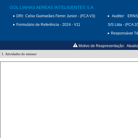
GOL LINHAS AEREAS INTELIGENTES S.A.
DRI:
Celso Guimarães Ferrer Junior - (FCA V3)
Auditor:
ERNS
Formulário de Referência - 2024 - V11
S/S Ltda - (FCA 2
Responsável Téc
Motivo de Reapresentação:
Atuali