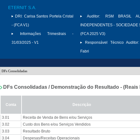
ETERNIT S.A.
DRI:
Carisa Santos Portela Cristal
Auditor:
RSM BRASIL AU
- (FCA V1)
INDEPENDENTES - SOCIEDADE S
Informações Trimestrais -
(FCA 2025 V3)
31/03/2025 - V1
Responsável Técnico Auditor:
Fabri