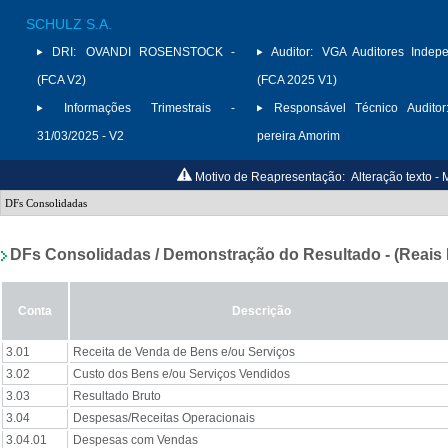
SCHULZ S.A.
DRI:
OVANDI ROSENSTOCK -
Auditor:
VGA Auditores Indepe
(FCA V2)
(FCA 2025 V1)
Informações Trimestrais -
Responsável Técnico Auditor
31/03/2025 - V2
pereira Amorim
Motivo de Reapresentação:
Alteração texto 