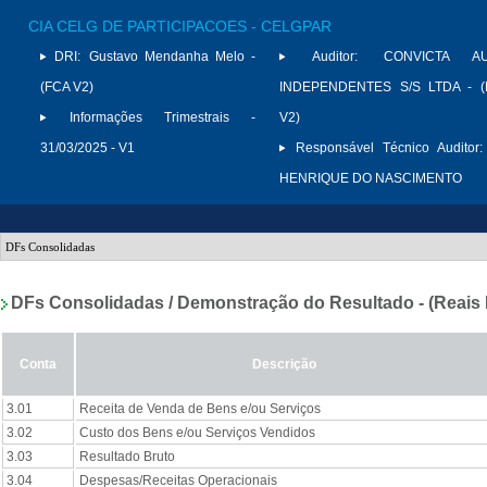
CIA CELG DE PARTICIPACOES - CELGPAR
DRI:
Gustavo Mendanha Melo -
Auditor:
CONVICTA AU
(FCA V2)
INDEPENDENTES S/S LTDA - (
Informações Trimestrais -
V2)
31/03/2025 - V1
Responsável Técnico Auditor:
HENRIQUE DO NASCIMENTO