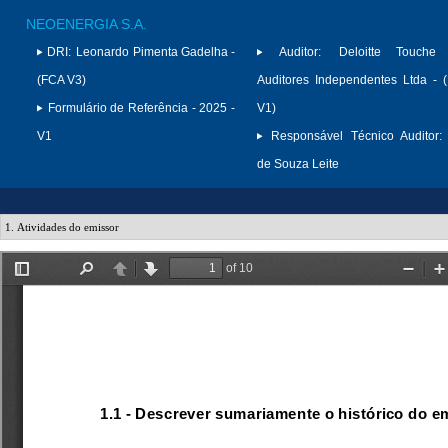
NEOENERGIA S.A.
DRI:
Leonardo Pimenta Gadelha -
Auditor:
Deloitte Touche
(FCA V3)
Auditores Independentes Ltda -
Formulário de Referência - 2025 -
V1)
V1
Responsável Técnico Auditor:
de Souza Leite