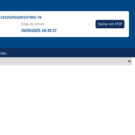
310320250200147992-76
Data do Envio
-
Salvar em PDF
16/05/2025 18:39:37
iais.