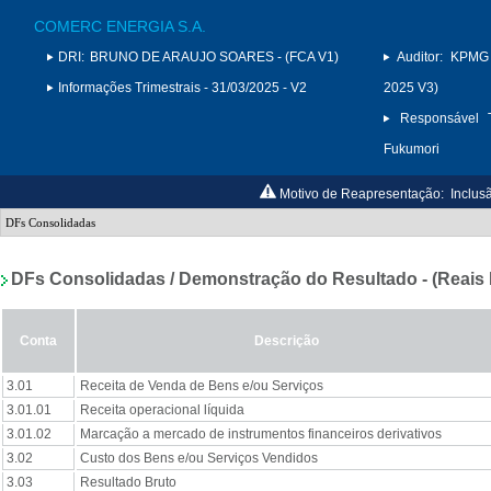
COMERC ENERGIA S.A.
DRI:
BRUNO DE ARAUJO SOARES - (FCA V1)
Auditor:
KPMG 
Informações Trimestrais - 31/03/2025 - V2
2025 V3)
Responsável T
Fukumori
Motivo de Reapresentação:
Inclus