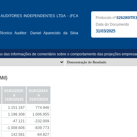
AUDITORES INDEPENDENTES LTDA - (FCA
Protocolo nº
026280ITR
Data do Documento
31/03/2025
écnico Auditor:
Daniel Aparecido da Silva
ão das informações de comentário sobre o comportamento das projeções empresar