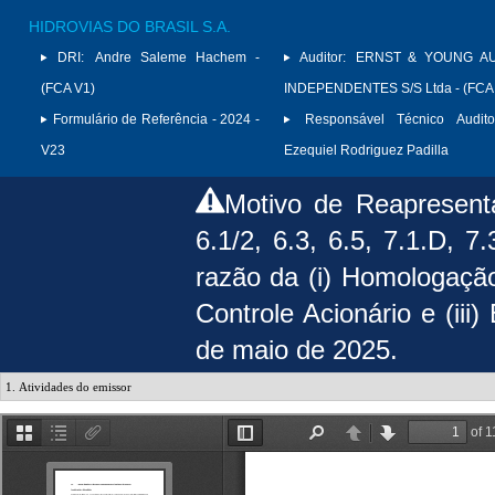
HIDROVIAS DO BRASIL S.A.
DRI:
Andre Saleme Hachem -
Auditor:
ERNST & YOUNG A
(FCA V1)
INDEPENDENTES S/S Ltda - (FCA
Formulário de Referência - 2024 -
Responsável Técnico Audito
V23
Ezequiel Rodriguez Padilla
Motivo de Reapresen
6.1/2, 6.3, 6.5, 7.1.D, 7
razão da (i) Homologação
Controle Acionário e (iii)
de maio de 2025.