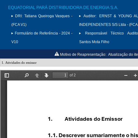
EQUATORIAL PARÁ DISTRIBUIDORA DE ENERGIA S.A.
DRI:
Tatiana Queiroga Vasques -
Auditor:
ERNST & YOUNG A
(FCA V1)
INDEPENDENTES S/S Ltda - (FCA
Formulário de Referência - 2024 -
Responsável Técnico Audito
V10
Santos Mota Filho
Motivo de Reapresentação:
Atualização do ite