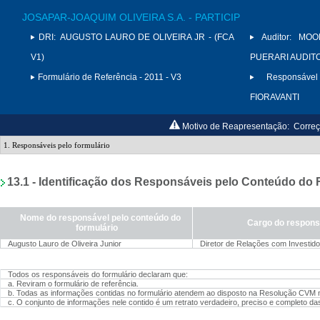
JOSAPAR-JOAQUIM OLIVEIRA S.A. - PARTICIP
DRI:
AUGUSTO LAURO DE OLIVEIRA JR - (FCA
Auditor:
MOO
V1)
PUERARI AUDITO
Formulário de Referência - 2011 - V3
Responsável
FIORAVANTI
Motivo de Reapresentação:
Correç