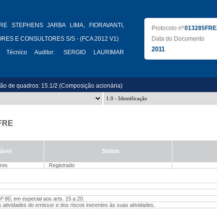
RE STEPHENS JARBA LIMA, FIORAVANTI,
Protocolo nº
013285FRE
RES E CONSULTORES S/S - (FCA 2012 V1)
Data do Documento
2011
 Técnico Auditor:
SERGIO LAURIMAR
ão de quadros: 15.1/2 (Composição acionária)