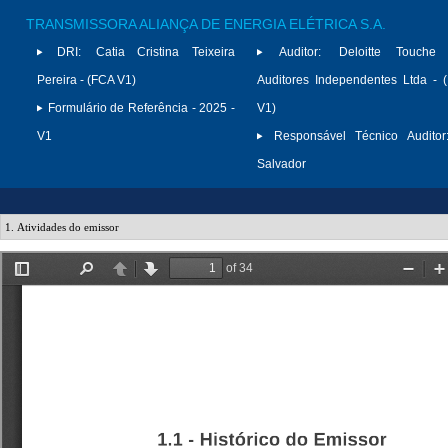
TRANSMISSORA ALIANÇA DE ENERGIA ELÉTRICA S.A.
DRI:
Catia Cristina Teixeira
Auditor:
Deloitte Touche
Pereira - (FCA V1)
Auditores Independentes Ltda -
Formulário de Referência - 2025 -
V1)
V1
Responsável Técnico Auditor
Salvador