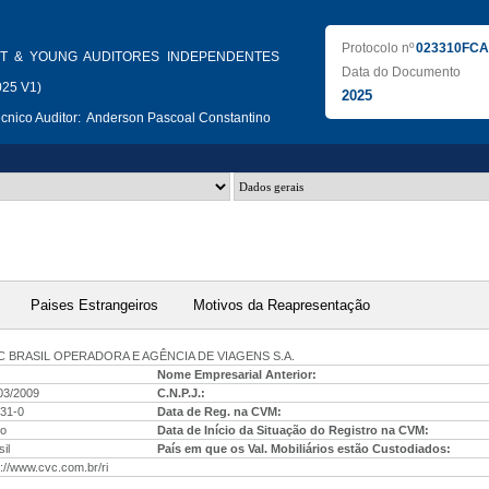
Protocolo nº
023310FCA
T & YOUNG AUDITORES INDEPENDENTES
Data do Documento
025 V1)
2025
nico Auditor:
Anderson Pascoal Constantino