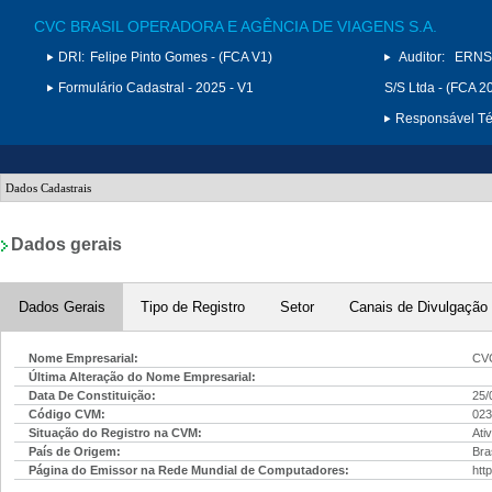
CVC BRASIL OPERADORA E AGÊNCIA DE VIAGENS S.A.
DRI:
Felipe Pinto Gomes - (FCA V1)
Auditor:
ERNS
Formulário Cadastral - 2025 - V1
S/S Ltda - (FCA 2
Responsável Téc