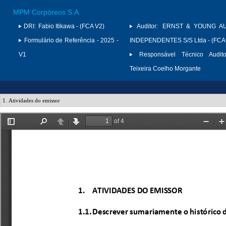
MPM Corpóreos S.A.
DRI:
Fabio Itikawa - (FCA V2)
Auditor:
ERNST & YOUNG A
Formulário de Referência - 2025 -
INDEPENDENTES S/S Ltda - (FCA
V1
Responsável Técnico Audito
Teixeira Coelho Morgante