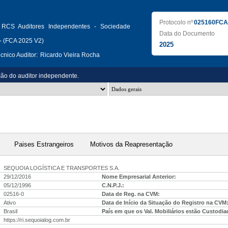
Protocolo nº
025160FCA
RCS Auditores Independentes - Sociedade
Data do Documento
- (FCA 2025 V2)
2025
nico Auditor:
Ricardo Vieira Rocha
ção do auditor independente.