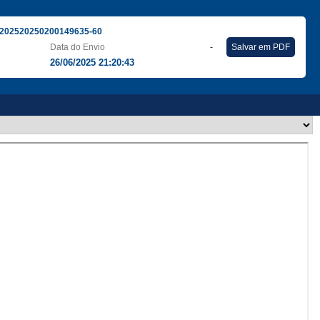
202520250200149635-60
Data do Envio
-
Salvar em PDF
26/06/2025 21:20:43