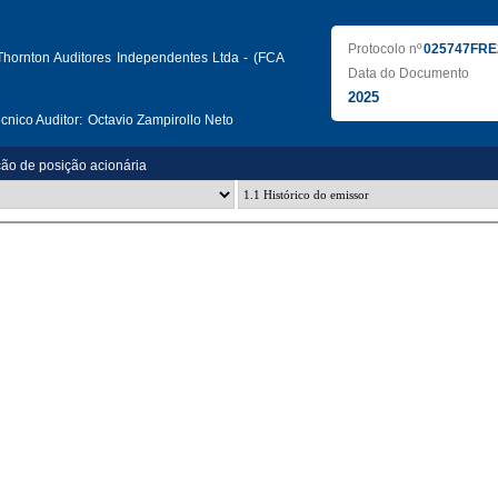
Protocolo nº
025747FRE
Thornton Auditores Independentes Ltda - (FCA
Data do Documento
2025
nico Auditor:
Octavio Zampirollo Neto
ção de posição acionária