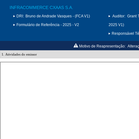
INFRACOMMERCE CXAAS S.A.
DRI:
Bruno de Andrade Vasques - (FCA V1)
Auditor:
Grant 
Formulário de Referência - 2025 - V2
2025 V1)
Responsável Téc
Motivo de Reapresentação:
Altera