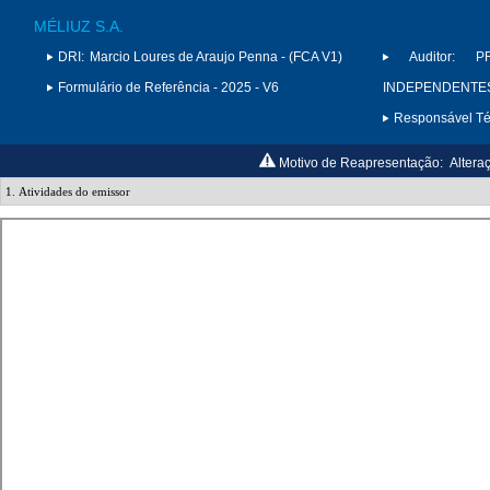
MÉLIUZ S.A.
DRI:
Marcio Loures de Araujo Penna - (FCA V1)
Auditor:
P
Formulário de Referência - 2025 - V6
INDEPENDENTES 
Responsável Téc
Motivo de Reapresentação:
Alteraç