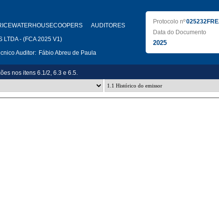
Protocolo nº
025232FRE
RICEWATERHOUSECOOPERS AUDITORES
Data do Documento
LTDA - (FCA 2025 V1)
2025
nico Auditor:
Fábio Abreu de Paula
ões nos itens 6.1/2, 6.3 e 6.5.