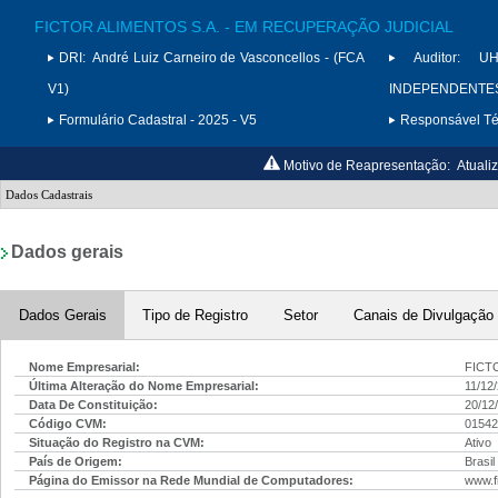
FICTOR ALIMENTOS S.A. - EM RECUPERAÇÃO JUDICIAL
DRI:
André Luiz Carneiro de Vasconcellos - (FCA
Auditor:
U
V1)
INDEPENDENTES 
Formulário Cadastral - 2025 - V5
Responsável Téc
Motivo de Reapresentação:
Atuali