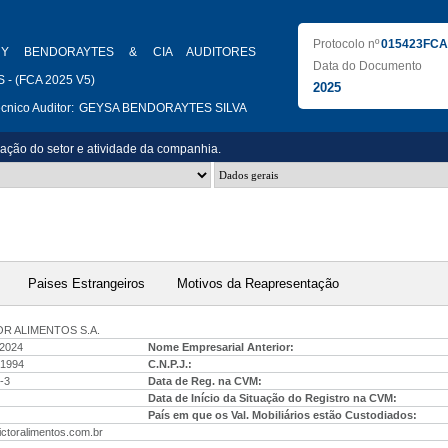
Protocolo nº
015423FCA
HY BENDORAYTES & CIA AUDITORES
Data do Documento
- (FCA 2025 V5)
2025
nico Auditor:
GEYSA BENDORAYTES SILVA
zação do setor e atividade da companhia.