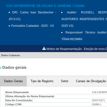
CIA CATARINENSE DE AGUAS E SANEAM.-CASAN
DRI:
Carlos Ivan Sturzbecher -
Auditor:
RUSSELL BED
(FCA V1)
AUDITORES INDEPENDENTES S/
Formulário Cadastral - 2025 - V3
2025 V3)
Responsável Técnico Auditor
TÂNIA RESMINI
Motivo de Reapresentação:
Eleição de novo D