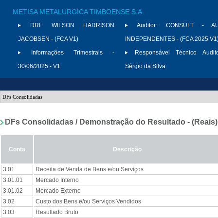
METISA METALURGICA TIMBOENSE S.A.
DRI:
WILSON HARRISON
Auditor:
CONSULT - AU
JACOBSEN - (FCA V1)
INDEPENDENTES - (FCA 2025 V1
Informações Trimestrais -
Responsável Técnico Audito
30/06/2025 - V1
Sérgio da Silva