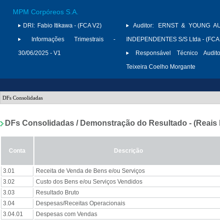
MPM Corpóreos S.A.
DRI:
Fabio Itikawa - (FCA V2)
Auditor:
ERNST & YOUNG A
Informações Trimestrais -
INDEPENDENTES S/S Ltda - (FCA
30/06/2025 - V1
Responsável Técnico Audito
Teixeira Coelho Morgante