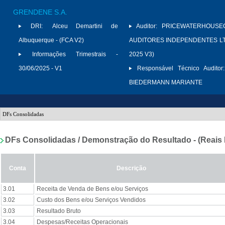
GRENDENE S.A.
DRI:
Alceu Demartini de
Auditor:
PRICEWATERHOUSE
Albuquerque - (FCA V2)
AUDITORES INDEPENDENTES LTD
Informações Trimestrais -
2025 V3)
30/06/2025 - V1
Responsável Técnico Auditor:
BIEDERMANN MARIANTE