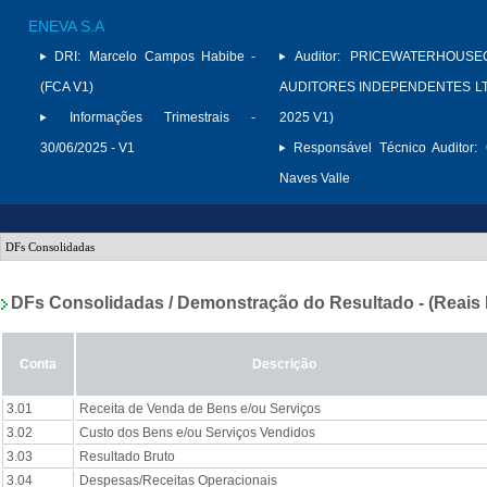
ENEVA S.A
DRI:
Marcelo Campos Habibe -
Auditor:
PRICEWATERHOUSE
(FCA V1)
AUDITORES INDEPENDENTES LTD
Informações Trimestrais -
2025 V1)
30/06/2025 - V1
Responsável Técnico Auditor:
Naves Valle