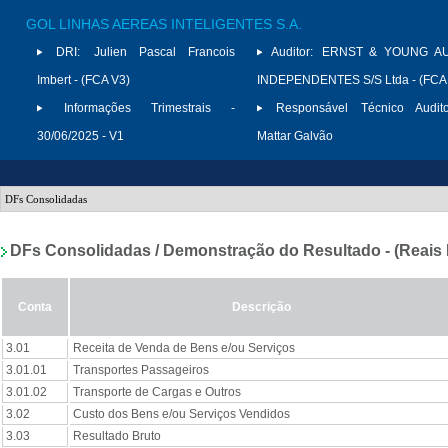
GOL LINHAS AEREAS INTELIGENTES S.A.
DRI:
Julien Pascal Francois
Auditor:
ERNST & YOUNG A
Imbert - (FCA V3)
INDEPENDENTES S/S Ltda - (FCA
Informações Trimestrais -
Responsável Técnico Audito
30/06/2025 - V1
Mattar Galvão