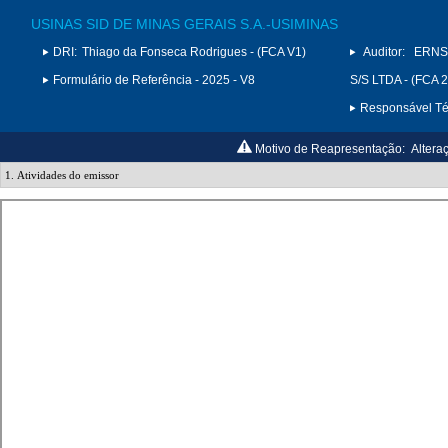
USINAS SID DE MINAS GERAIS S.A.-USIMINAS
DRI:
Thiago da Fonseca Rodrigues - (FCA V1)
Auditor:
ERNS
Formulário de Referência - 2025 - V8
S/S LTDA - (FCA 
Responsável Téc
Motivo de Reapresentação:
Altera