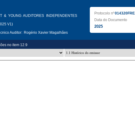
Protocolo nº
014320FRE
T & YOUNG AUDITORES INDEPENDENTES
Data do Documento
2025 V1)
2025
nico Auditor:
Rogério Xavier Magalhães
ções no item 12.9