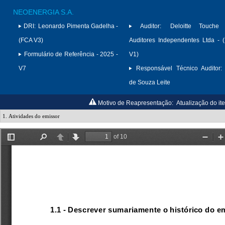
NEOENERGIA S.A.
DRI:
Leonardo Pimenta Gadelha -
Auditor:
Deloitte Touche
(FCA V3)
Auditores Independentes Ltda -
Formulário de Referência - 2025 -
V1)
V7
Responsável Técnico Auditor:
de Souza Leite
Motivo de Reapresentação:
Atualização do ite