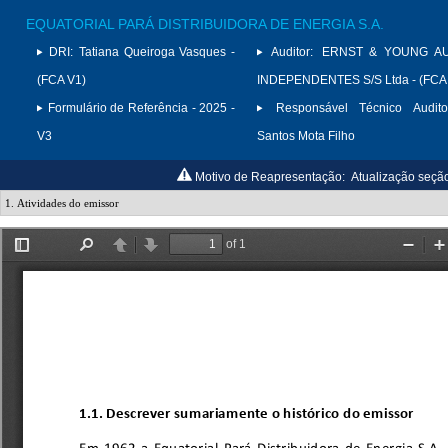
EQUATORIAL PARÁ DISTRIBUIDORA DE ENERGIA S.A.
DRI:
Tatiana Queiroga Vasques -
Auditor:
ERNST & YOUNG A
(FCA V1)
INDEPENDENTES S/S Ltda - (FCA
Formulário de Referência - 2025 -
Responsável Técnico Audito
V3
Santos Mota Filho
Motivo de Reapresentação:
Atualização seção