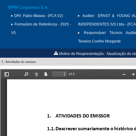
MPM Corpóreos S.A.
DRI:
Fabio Itikawa - (FCA V2)
Auditor:
ERNST & YOUNG A
Formulário de Referência - 2025 -
INDEPENDENTES S/S Ltda - (FCA
V5
Responsável Técnico Audito
Teixeira Coelho Morgante
Motivo de Reapresentação:
Atualização do or