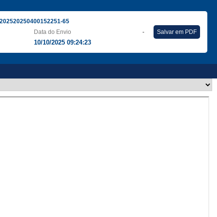
202520250400152251-65
Data do Envio
-
Salvar em PDF
10/10/2025 09:24:23