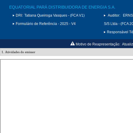
EQUATORIAL PARÁ DISTRIBUIDORA DE ENERGIA S.A.
DRI:
Tatiana Queiroga Vasques - (FCA V1)
Auditor:
ERNS
Formulário de Referência - 2025 - V4
S/S Ltda - (FCA 2
Responsável Téc
Motivo de Reapresentação:
Atuali