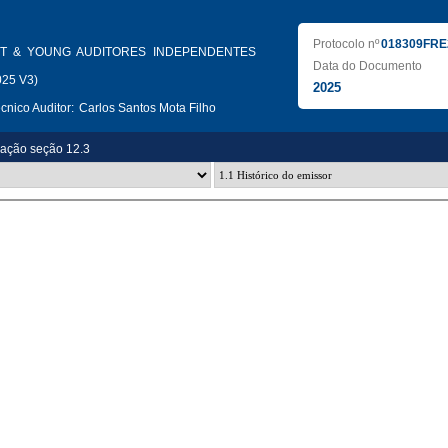
Protocolo nº
018309FRE
T & YOUNG AUDITORES INDEPENDENTES
Data do Documento
025 V3)
2025
nico Auditor:
Carlos Santos Mota Filho
zação seção 12.3