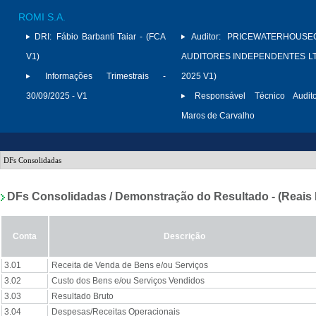
ROMI S.A.
DRI:
Fábio Barbanti Taiar - (FCA
Auditor:
PRICEWATERHOUSE
V1)
AUDITORES INDEPENDENTES LTD
Informações Trimestrais -
2025 V1)
30/09/2025 - V1
Responsável Técnico Audito
Maros de Carvalho