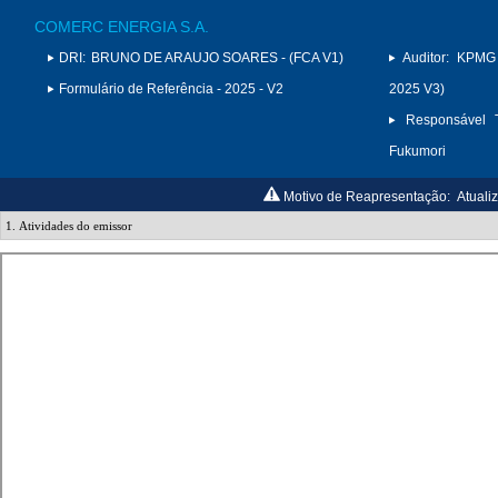
COMERC ENERGIA S.A.
DRI:
BRUNO DE ARAUJO SOARES - (FCA V1)
Auditor:
KPMG 
Formulário de Referência - 2025 - V2
2025 V3)
Responsável T
Fukumori
Motivo de Reapresentação:
Atuali