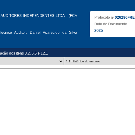
AUDITORES INDEPENDENTES LTDA - (FCA
Protocolo nº
026280FRE
Data do Documento
2025
écnico Auditor:
Daniel Aparecido da Silva
zação dos itens 3.2, 6.5 e 12.1