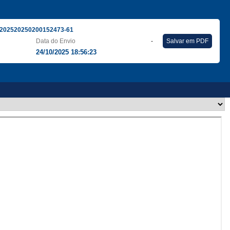
202520250200152473-61
Data do Envio
-
Salvar em PDF
24/10/2025 18:56:23