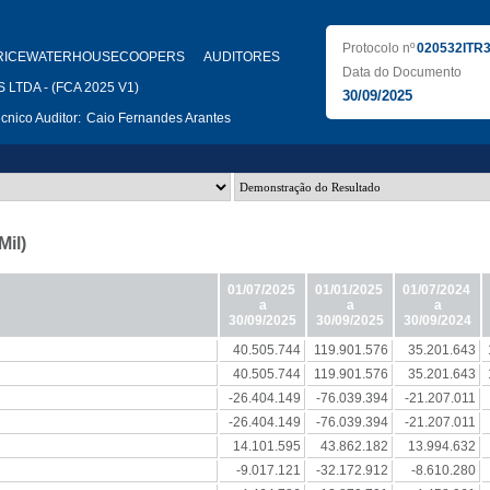
Protocolo nº
020532ITR
RICEWATERHOUSECOOPERS AUDITORES
Data do Documento
LTDA - (FCA 2025 V1)
30/09/2025
nico Auditor:
Caio Fernandes Arantes