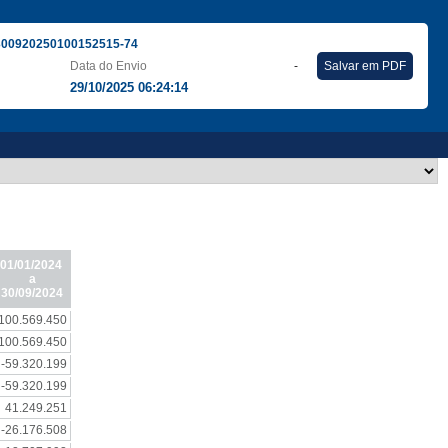
300920250100152515-74
Data do Envio
-
Salvar em PDF
29/10/2025 06:24:14