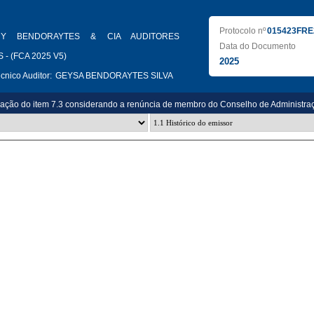
Protocolo nº
015423FRE
HY BENDORAYTES & CIA AUDITORES
Data do Documento
- (FCA 2025 V5)
2025
nico Auditor:
GEYSA BENDORAYTES SILVA
zação do item 7.3 considerando a renúncia de membro do Conselho de Administra