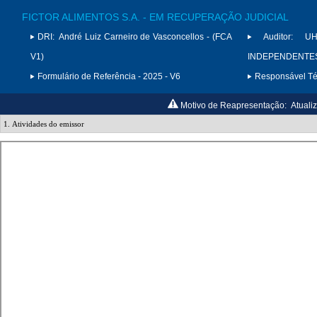
FICTOR ALIMENTOS S.A. - EM RECUPERAÇÃO JUDICIAL
DRI:
André Luiz Carneiro de Vasconcellos - (FCA
Auditor:
U
V1)
INDEPENDENTES 
Formulário de Referência - 2025 - V6
Responsável Téc
Motivo de Reapresentação:
Atuali