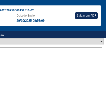
202520250600152516-62
Data do Envio
-
Salvar em PDF
29/10/2025 09:56:09
ção.