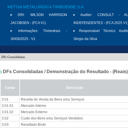
METISA METALURGICA TIMBOENSE S.A.
DRI:
WILSON HARRISON
Auditor:
CONSULT - AU
JACOBSEN - (FCA V1)
INDEPENDENTES - (FCA 2025 V1
Informações Trimestrais -
Responsável Técnico Audito
30/09/2025 - V1
Sérgio da Silva