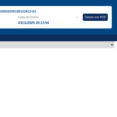
300920250100152623-62
Data do Envio
-
Salvar em PDF
03/11/2025 20:13:54