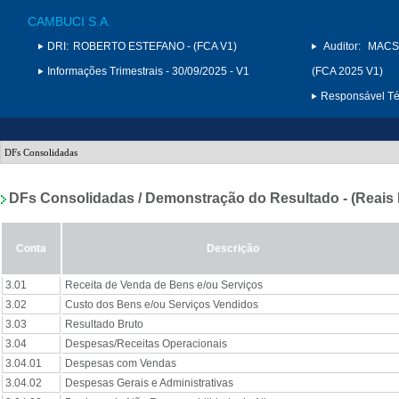
CAMBUCI S.A.
DRI:
ROBERTO ESTEFANO - (FCA V1)
Auditor:
MACS
Informações Trimestrais - 30/09/2025 - V1
(FCA 2025 V1)
Responsável Téc