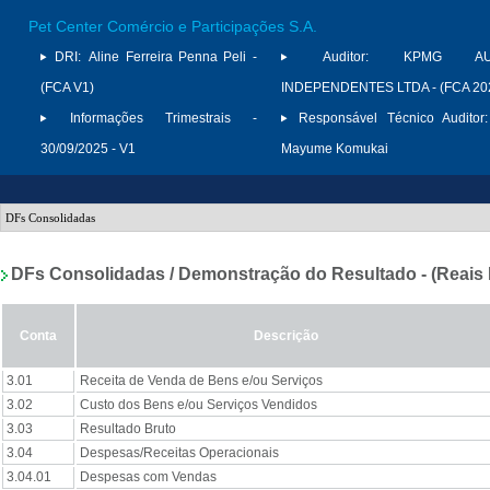
Pet Center Comércio e Participações S.A.
DRI:
Aline Ferreira Penna Peli -
Auditor:
KPMG AUD
(FCA V1)
INDEPENDENTES LTDA - (FCA 20
Informações Trimestrais -
Responsável Técnico Auditor:
30/09/2025 - V1
Mayume Komukai