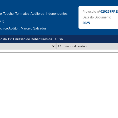
Protocolo nº
020257FRE
tte Touche Tohmatsu Auditores Independentes
Data do Documento
V1)
2025
nico Auditor:
Marcelo Salvador
ão da 19ª Emissão de Debêntures da TAESA