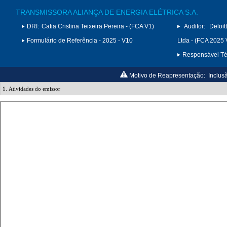
TRANSMISSORA ALIANÇA DE ENERGIA ELÉTRICA S.A.
DRI:
Catia Cristina Teixeira Pereira - (FCA V1)
Auditor:
Deloi
Formulário de Referência - 2025 - V10
Ltda - (FCA 2025 
Responsável Téc
Motivo de Reapresentação:
Inclus